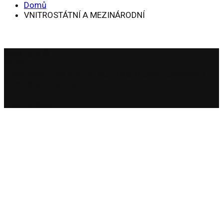
Domů
VNITROSTÁTNÍ A MEZINÁRODNÍ
Copyright ©
2026
Frigotrans
NÁKLADNÍ AUTOMOBILOVÁ DOPRAVA 3 –
Oulehle s.r.o.
37 PALET
/
inspiritdesign.cz