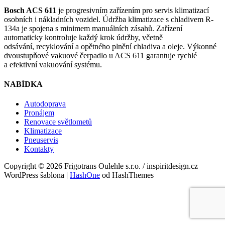
Bosch ACS 611
je progresivním zařízením pro servis klimatizací
osobních i nákladních vozidel. Údržba klimatizace s chladivem R-
134a je spojena s minimem manuálních zásahů. Zařízení
automaticky kontroluje každý krok údržby, včetně
odsávání, recyklování a opětného plnění chladiva a oleje. Výkonné
dvoustupňové vakuové čerpadlo u ACS 611 garantuje rychlé
a efektivní vakuování systému.
NABÍDKA
Autodoprava
Pronájem
Renovace světlometů
Klimatizace
Pneuservis
Kontakty
Copyright © 2026 Frigotrans Oulehle s.r.o. / inspiritdesign.cz
WordPress šablona
|
HashOne
od HashThemes