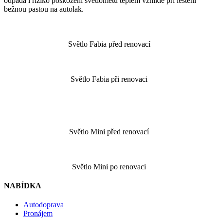
odpadá i riziko poškození světlometů teplem vzniklé při leštění
bežnou pastou na autolak.
Světlo Fabia před renovací
Světlo Fabia při renovaci
Světlo Mini před renovací
Světlo Mini po renovaci
NABÍDKA
Autodoprava
Pronájem